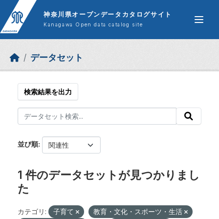
Skip to main content
神奈川県オープンデータカタログサイト
Kanagawa Open data catalog site
データセット
検索結果を出力
並び順
1 件のデータセットが見つかりまし
た
カテゴリ:
子育て
教育・文化・スポーツ・生活