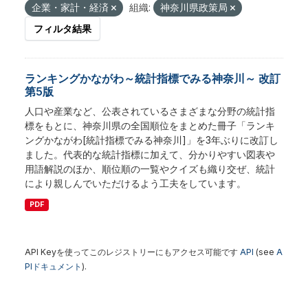
企業・家計・経済
組織:
神奈川県政策局
フィルタ結果
ランキングかながわ～統計指標でみる神奈川～ 改訂
第5版
人口や産業など、公表されているさまざまな分野の統計指
標をもとに、神奈川県の全国順位をまとめた冊子「ランキ
ングかながわ[統計指標でみる神奈川]」を3年ぶりに改訂し
ました。代表的な統計指標に加えて、分かりやすい図表や
用語解説のほか、順位順の一覧やクイズも織り交ぜ、統計
により親しんでいただけるよう工夫をしています。
PDF
API Keyを使ってこのレジストリーにもアクセス可能です
API
(see
A
PIドキュメント
).