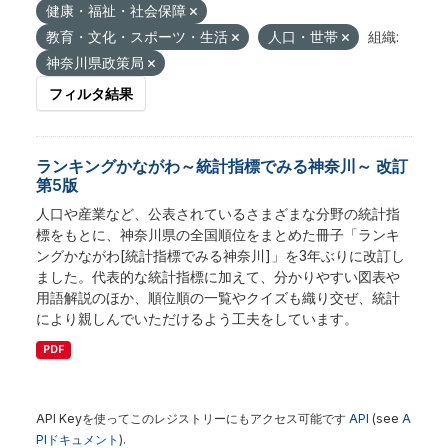
健康・福祉・社会保障
教育・文化・スポーツ・生活
人口・世帯
組織:
神奈川県政策局
フィルタ結果
ランキングかながわ～統計指標でみる神奈川～ 改訂
第5版
人口や産業など、公表されているさまざまな分野の統計指
標をもとに、神奈川県の全国順位をまとめた冊子「ランキ
ングかながわ[統計指標でみる神奈川]」を3年ぶりに改訂し
ました。代表的な統計指標に加えて、分かりやすい図表や
用語解説のほか、順位順の一覧やクイズも織り交ぜ、統計
により親しんでいただけるよう工夫をしています。
PDF
API Keyを使ってこのレジストリーにもアクセス可能です
API
(see
A
PIドキュメント
).