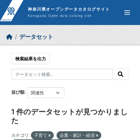
Skip to main content
神奈川県オープンデータカタログサイト
Kanagawa Open data catalog site
データセット
検索結果を出力
並び順
1 件のデータセットが見つかりまし
た
カテゴリ:
子育て
企業・家計・経済