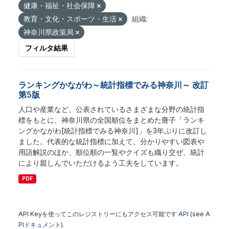
健康・福祉・社会保障
教育・文化・スポーツ・生活
組織:
神奈川県政策局
フィルタ結果
ランキングかながわ～統計指標でみる神奈川～ 改訂
第5版
人口や産業など、公表されているさまざまな分野の統計指
標をもとに、神奈川県の全国順位をまとめた冊子「ランキ
ングかながわ[統計指標でみる神奈川]」を3年ぶりに改訂し
ました。代表的な統計指標に加えて、分かりやすい図表や
用語解説のほか、順位順の一覧やクイズも織り交ぜ、統計
により親しんでいただけるよう工夫をしています。
PDF
API Keyを使ってこのレジストリーにもアクセス可能です
API
(see
A
PIドキュメント
).