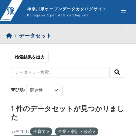
Skip to main content
神奈川県オープンデータカタログサイト
Kanagawa Open data catalog site
データセット
検索結果を出力
並び順
1 件のデータセットが見つかりまし
た
カテゴリ:
子育て
企業・家計・経済