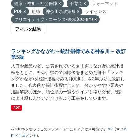
健康・福祉・社会保障
子育て
フォーマット:
PDF
組織:
神奈川県政策局
ライセンス:
クリエイティブ・コモンズ-表示(CC-BY)
フィルタ結果
ランキングかながわ～統計指標でみる神奈川～ 改訂
第5版
人口や産業など、公表されているさまざまな分野の統計指
標をもとに、神奈川県の全国順位をまとめた冊子「ランキ
ングかながわ[統計指標でみる神奈川]」を3年ぶりに改訂し
ました。代表的な統計指標に加えて、分かりやすい図表や
用語解説のほか、順位順の一覧やクイズも織り交ぜ、統計
により親しんでいただけるよう工夫をしています。
PDF
API Keyを使ってこのレジストリーにもアクセス可能です
API
(see
A
PIドキュメント
).