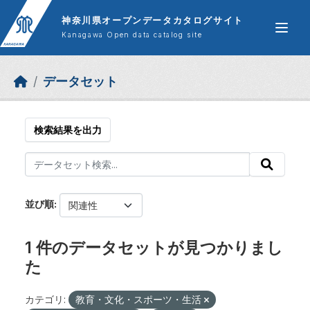
Skip to main content
神奈川県オープンデータカタログサイト
Kanagawa Open data catalog site
データセット
検索結果を出力
並び順
1 件のデータセットが見つかりまし
た
カテゴリ:
教育・文化・スポーツ・生活