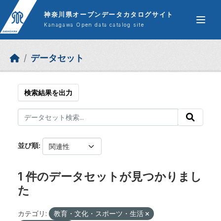
Skip to main content
神奈川県オープンデータカタログサイト
Kanagawa Open data catalog site
データセット
検索結果を出力
並び順
1 件のデータセットが見つかりまし
た
カテゴリ:
教育・文化・スポーツ・生活