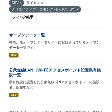
CSV
ライセンス:
クリエイティブ・コモンズ-表示(CC-BY)
フィルタ結果
オープンデータ一覧
神奈川県オープンデータサイトに登録されているオープン
データ一覧です。
CSV
公衆無線LAN（Wi-Fi)アクセスポイント設置県有施
設一覧
県有施設に設置した公衆無線LANアクセスポイントの施設
名、所在地など
CSV
API Keyを使ってこのレジストリーにもアクセス可能です
API
(see
A