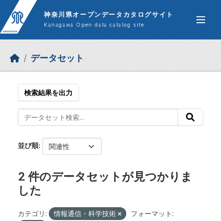
Skip to main content
神奈川県オープンデータカタログサイト
Kanagawa Open data catalog site
データセット
検索結果を出力
並び順
2 件のデータセットが見つかりま
した
カテゴリ:
情報通信・科学技術
フォーマット: