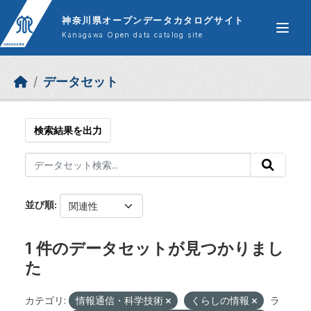
Skip to main content
神奈川県オープンデータカタログサイト
Kanagawa Open data catalog site
データセット
検索結果を出力
並び順
1 件のデータセットが見つかりまし
た
カテゴリ:
情報通信・科学技術
くらしの情報
ラ