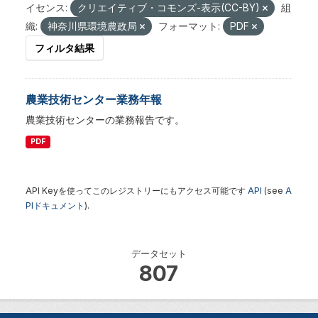
イセンス:
クリエイティブ・コモンズ-表示(CC-BY)
組
織:
神奈川県環境農政局
フォーマット:
PDF
フィルタ結果
農業技術センター業務年報
農業技術センターの業務報告です。
PDF
API Keyを使ってこのレジストリーにもアクセス可能です
API
(see
A
PIドキュメント
).
データセット
807