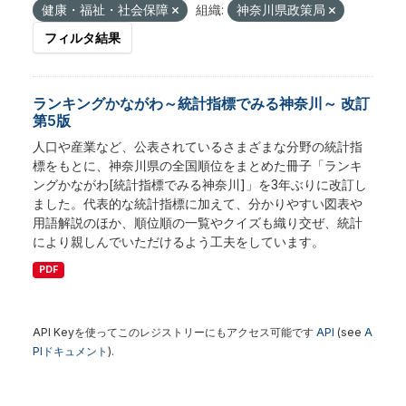
健康・福祉・社会保障
組織:
神奈川県政策局
フィルタ結果
ランキングかながわ～統計指標でみる神奈川～ 改訂
第5版
人口や産業など、公表されているさまざまな分野の統計指
標をもとに、神奈川県の全国順位をまとめた冊子「ランキ
ングかながわ[統計指標でみる神奈川]」を3年ぶりに改訂し
ました。代表的な統計指標に加えて、分かりやすい図表や
用語解説のほか、順位順の一覧やクイズも織り交ぜ、統計
により親しんでいただけるよう工夫をしています。
PDF
API Keyを使ってこのレジストリーにもアクセス可能です
API
(see
A
PIドキュメント
).