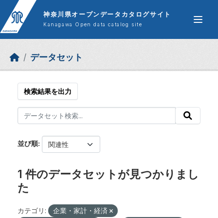
Skip to main content
神奈川県オープンデータカタログサイト
Kanagawa Open data catalog site
データセット
検索結果を出力
並び順
1 件のデータセットが見つかりまし
た
カテゴリ:
企業・家計・経済