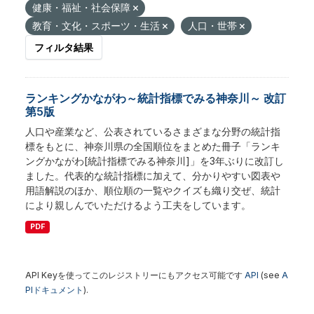
健康・福祉・社会保障
教育・文化・スポーツ・生活
人口・世帯
フィルタ結果
ランキングかながわ～統計指標でみる神奈川～ 改訂
第5版
人口や産業など、公表されているさまざまな分野の統計指
標をもとに、神奈川県の全国順位をまとめた冊子「ランキ
ングかながわ[統計指標でみる神奈川]」を3年ぶりに改訂し
ました。代表的な統計指標に加えて、分かりやすい図表や
用語解説のほか、順位順の一覧やクイズも織り交ぜ、統計
により親しんでいただけるよう工夫をしています。
PDF
API Keyを使ってこのレジストリーにもアクセス可能です
API
(see
A
PIドキュメント
).