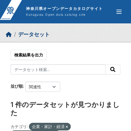
Skip to main content
神奈川県オープンデータカタログサイト
Kanagawa Open data catalog site
データセット
検索結果を出力
並び順
1 件のデータセットが見つかりまし
た
カテゴリ:
企業・家計・経済