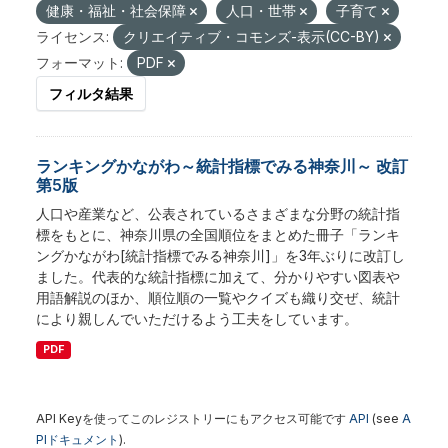
健康・福祉・社会保障
人口・世帯
子育て
ライセンス:
クリエイティブ・コモンズ-表示(CC-BY)
フォーマット:
PDF
フィルタ結果
ランキングかながわ～統計指標でみる神奈川～ 改訂
第5版
人口や産業など、公表されているさまざまな分野の統計指
標をもとに、神奈川県の全国順位をまとめた冊子「ランキ
ングかながわ[統計指標でみる神奈川]」を3年ぶりに改訂し
ました。代表的な統計指標に加えて、分かりやすい図表や
用語解説のほか、順位順の一覧やクイズも織り交ぜ、統計
により親しんでいただけるよう工夫をしています。
PDF
API Keyを使ってこのレジストリーにもアクセス可能です
API
(see
A
PIドキュメント
).