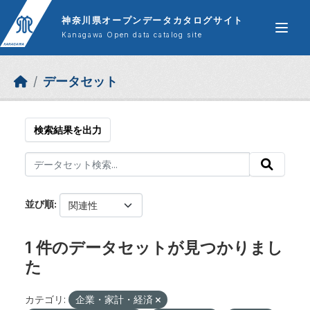
Skip to main content
神奈川県オープンデータカタログサイト
Kanagawa Open data catalog site
データセット
検索結果を出力
並び順
1 件のデータセットが見つかりまし
た
カテゴリ:
企業・家計・経済