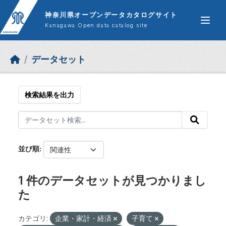
Skip to main content
神奈川県オープンデータカタログサイト
Kanagawa Open data catalog site
データセット
検索結果を出力
並び順
1 件のデータセットが見つかりまし
た
カテゴリ:
企業・家計・経済
子育て