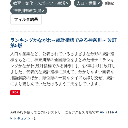
教育・文化・スポーツ・生活
人口・世帯
組織:
神奈川県政策局
フィルタ結果
ランキングかながわ～統計指標でみる神奈川～ 改訂
第5版
人口や産業など、公表されているさまざまな分野の統計指
標をもとに、神奈川県の全国順位をまとめた冊子「ランキ
ングかながわ[統計指標でみる神奈川]」を3年ぶりに改訂し
ました。代表的な統計指標に加えて、分かりやすい図表や
用語解説のほか、順位順の一覧やクイズも織り交ぜ、統計
により親しんでいただけるよう工夫をしています。
PDF
API Keyを使ってこのレジストリーにもアクセス可能です
API
(see
A
PIドキュメント
).