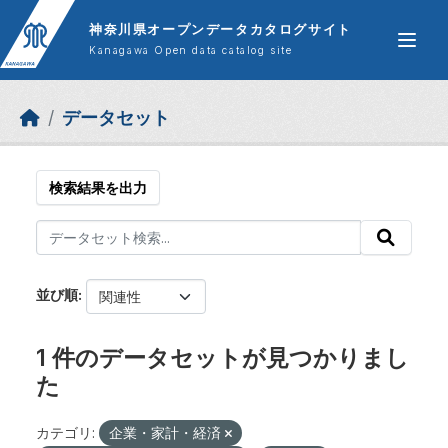
Skip to main content
神奈川県オープンデータカタログサイト
Kanagawa Open data catalog site
データセット
検索結果を出力
並び順
1 件のデータセットが見つかりまし
た
カテゴリ:
企業・家計・経済