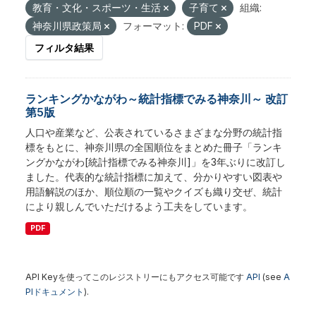
教育・文化・スポーツ・生活
子育て
組織:
神奈川県政策局
フォーマット:
PDF
フィルタ結果
ランキングかながわ～統計指標でみる神奈川～ 改訂
第5版
人口や産業など、公表されているさまざまな分野の統計指
標をもとに、神奈川県の全国順位をまとめた冊子「ランキ
ングかながわ[統計指標でみる神奈川]」を3年ぶりに改訂し
ました。代表的な統計指標に加えて、分かりやすい図表や
用語解説のほか、順位順の一覧やクイズも織り交ぜ、統計
により親しんでいただけるよう工夫をしています。
PDF
API Keyを使ってこのレジストリーにもアクセス可能です
API
(see
A
PIドキュメント
).