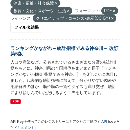
健康・福祉・社会保障
教育・文化・スポーツ・生活
フォーマット:
PDF
ライセンス:
クリエイティブ・コモンズ-表示(CC-BY)
フィルタ結果
ランキングかながわ～統計指標でみる神奈川～ 改訂
第5版
人口や産業など、公表されているさまざまな分野の統計指
標をもとに、神奈川県の全国順位をまとめた冊子「ランキ
ングかながわ[統計指標でみる神奈川]」を3年ぶりに改訂し
ました。代表的な統計指標に加えて、分かりやすい図表や
用語解説のほか、順位順の一覧やクイズも織り交ぜ、統計
により親しんでいただけるよう工夫をしています。
PDF
API Keyを使ってこのレジストリーにもアクセス可能です
API
(see
A
PIドキュメント
).