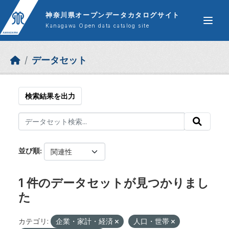
Skip to main content
神奈川県オープンデータカタログサイト
Kanagawa Open data catalog site
データセット
検索結果を出力
並び順
1 件のデータセットが見つかりまし
た
カテゴリ:
企業・家計・経済
人口・世帯