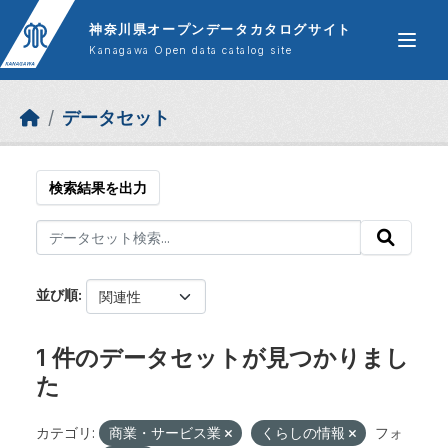
Skip to main content
神奈川県オープンデータカタログサイト
Kanagawa Open data catalog site
データセット
検索結果を出力
並び順
1 件のデータセットが見つかりまし
た
カテゴリ:
商業・サービス業
くらしの情報
フォ