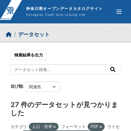
Skip to main content
神奈川県オープンデータカタログサイト
Kanagawa Open data catalog site
データセット
検索結果を出力
並び順
27 件のデータセットが見つかりま
した
カテゴリ:
人口・世帯
フォーマット:
PDF
ライセ