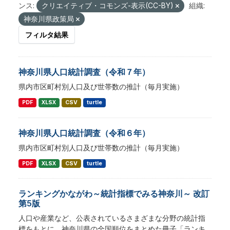
ンス:
クリエイティブ・コモンズ-表示(CC-BY)
組織:
神奈川県政策局
フィルタ結果
神奈川県人口統計調査（令和７年）
県内市区町村別人口及び世帯数の推計（毎月実施）
PDF
XLSX
CSV
turtle
神奈川県人口統計調査（令和６年）
県内市区町村別人口及び世帯数の推計（毎月実施）
PDF
XLSX
CSV
turtle
ランキングかながわ～統計指標でみる神奈川～ 改訂
第5版
人口や産業など、公表されているさまざまな分野の統計指
標をもとに、神奈川県の全国順位をまとめた冊子「ランキ