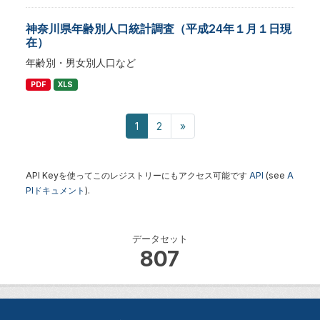
神奈川県年齢別人口統計調査（平成24年１月１日現
在）
年齢別・男女別人口など
PDF
XLS
1
2
»
API Keyを使ってこのレジストリーにもアクセス可能です
API
(see
A
PIドキュメント
).
データセット
807