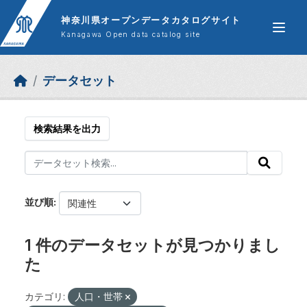
Skip to main content
神奈川県オープンデータカタログサイト
Kanagawa Open data catalog site
データセット
検索結果を出力
並び順
1 件のデータセットが見つかりまし
た
カテゴリ:
人口・世帯