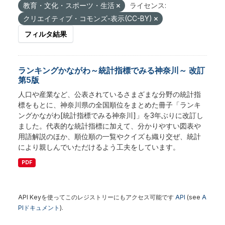
教育・文化・スポーツ・生活
ライセンス:
クリエイティブ・コモンズ-表示(CC-BY)
フィルタ結果
ランキングかながわ～統計指標でみる神奈川～ 改訂
第5版
人口や産業など、公表されているさまざまな分野の統計指
標をもとに、神奈川県の全国順位をまとめた冊子「ランキ
ングかながわ[統計指標でみる神奈川]」を3年ぶりに改訂し
ました。代表的な統計指標に加えて、分かりやすい図表や
用語解説のほか、順位順の一覧やクイズも織り交ぜ、統計
により親しんでいただけるよう工夫をしています。
PDF
API Keyを使ってこのレジストリーにもアクセス可能です
API
(see
A
PIドキュメント
).