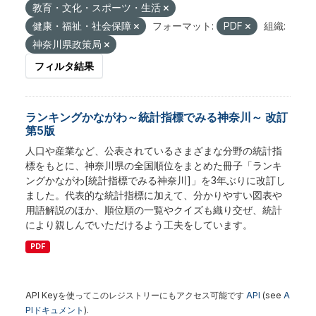
教育・文化・スポーツ・生活
健康・福祉・社会保障
フォーマット:
PDF
組織:
神奈川県政策局
フィルタ結果
ランキングかながわ～統計指標でみる神奈川～ 改訂
第5版
人口や産業など、公表されているさまざまな分野の統計指
標をもとに、神奈川県の全国順位をまとめた冊子「ランキ
ングかながわ[統計指標でみる神奈川]」を3年ぶりに改訂し
ました。代表的な統計指標に加えて、分かりやすい図表や
用語解説のほか、順位順の一覧やクイズも織り交ぜ、統計
により親しんでいただけるよう工夫をしています。
PDF
API Keyを使ってこのレジストリーにもアクセス可能です
API
(see
A
PIドキュメント
).