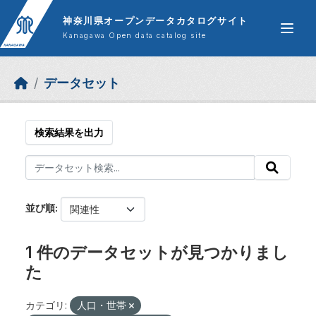
Skip to main content
神奈川県オープンデータカタログサイト
Kanagawa Open data catalog site
データセット
検索結果を出力
並び順
1 件のデータセットが見つかりまし
た
カテゴリ:
人口・世帯