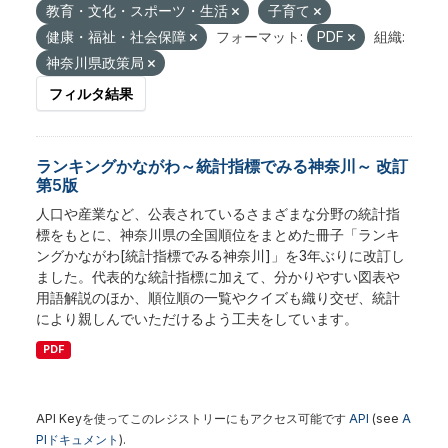
教育・文化・スポーツ・生活
子育て
健康・福祉・社会保障
フォーマット:
PDF
組織:
神奈川県政策局
フィルタ結果
ランキングかながわ～統計指標でみる神奈川～ 改訂
第5版
人口や産業など、公表されているさまざまな分野の統計指
標をもとに、神奈川県の全国順位をまとめた冊子「ランキ
ングかながわ[統計指標でみる神奈川]」を3年ぶりに改訂し
ました。代表的な統計指標に加えて、分かりやすい図表や
用語解説のほか、順位順の一覧やクイズも織り交ぜ、統計
により親しんでいただけるよう工夫をしています。
PDF
API Keyを使ってこのレジストリーにもアクセス可能です
API
(see
A
PIドキュメント
).