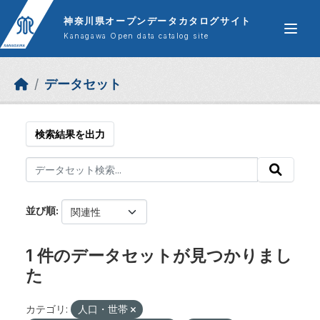
Skip to main content
神奈川県オープンデータカタログサイト
Kanagawa Open data catalog site
データセット
検索結果を出力
並び順
1 件のデータセットが見つかりまし
た
カテゴリ:
人口・世帯