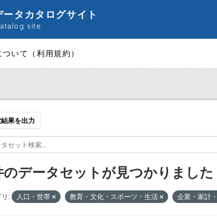
データカタログサイト
talog site
について（利用規約）
索結果を出力
 件のデータセットが見つかりました
リ:
人口・世帯
教育・文化・スポーツ・生活
企業・家計