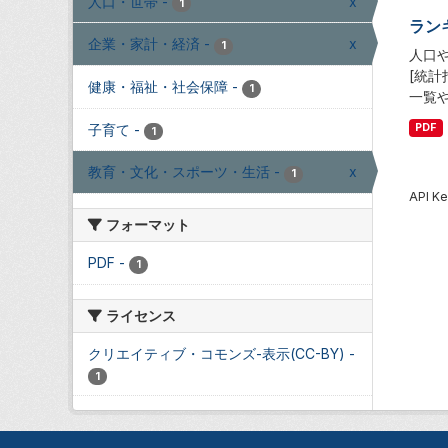
人口・世帯
-
x
1
ラン
企業・家計・経済
-
x
1
人口
[統
健康・福祉・社会保障
-
1
一覧
子育て
-
PDF
1
教育・文化・スポーツ・生活
-
x
1
API
フォーマット
PDF
-
1
ライセンス
クリエイティブ・コモンズ-表示(CC-BY)
-
1