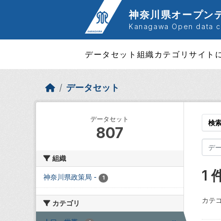
Skip to main content
神奈川県オープン
Kanagawa Open data ca
データセット
組織
カテゴリ
サイト
データセット
データセット
検
807
組織
1
神奈川県政策局
-
1
カテゴ
カテゴリ