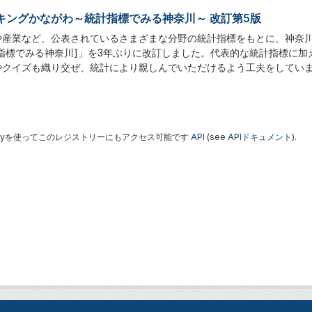
キングかながわ～統計指標でみる神奈川～ 改訂第5版
や産業など、公表されているさまざまな分野の統計指標をもとに、神奈
計指標でみる神奈川]」を3年ぶりに改訂しました。代表的な統計指標に
やクイズも織り交ぜ、統計により親しんでいただけるよう工夫をしてい
 Keyを使ってこのレジストリーにもアクセス可能です
API
(see
APIドキュメント
).