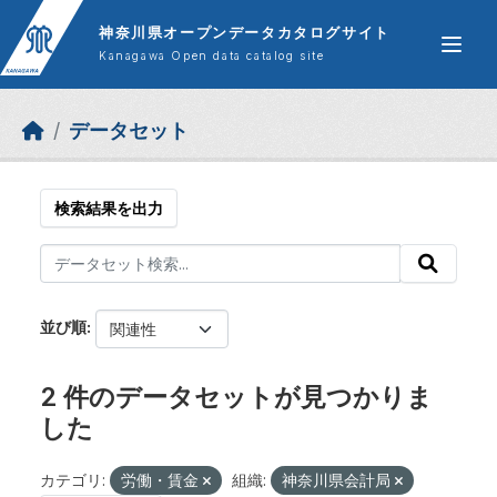
Skip to main content
神奈川県オープンデータカタログサイト
Kanagawa Open data catalog site
データセット
検索結果を出力
並び順
2 件のデータセットが見つかりま
した
カテゴリ:
労働・賃金
組織:
神奈川県会計局