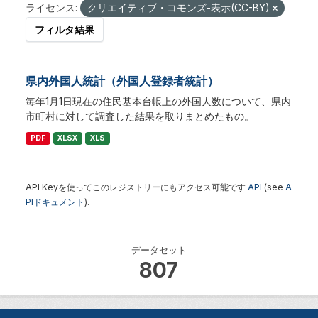
ライセンス:
クリエイティブ・コモンズ-表示(CC-BY)
フィルタ結果
県内外国人統計（外国人登録者統計）
毎年1月1日現在の住民基本台帳上の外国人数について、県内
市町村に対して調査した結果を取りまとめたもの。
PDF
XLSX
XLS
API Keyを使ってこのレジストリーにもアクセス可能です
API
(see
A
PIドキュメント
).
データセット
807