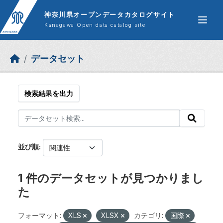
Skip to main content
神奈川県オープンデータカタログサイト
Kanagawa Open data catalog site
データセット
検索結果を出力
並び順
1 件のデータセットが見つかりまし
た
フォーマット:
XLS
XLSX
カテゴリ:
国際