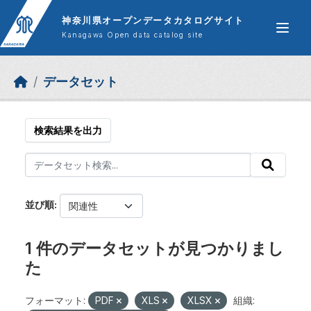
Skip to main content
神奈川県オープンデータカタログサイト
Kanagawa Open data catalog site
データセット
検索結果を出力
並び順
1 件のデータセットが見つかりまし
た
フォーマット:
PDF
XLS
XLSX
組織: