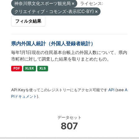
神奈川県文化スポーツ観光局
ライセンス:
クリエイティブ・コモンズ-表示(CC-BY)
フィルタ結果
県内外国人統計（外国人登録者統計）
毎年1月1日現在の住民基本台帳上の外国人数について、県内
市町村に対して調査した結果を取りまとめたもの。
PDF
XLSX
XLS
API Keyを使ってこのレジストリーにもアクセス可能です
API
(see
A
PIドキュメント
).
データセット
807