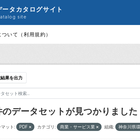
データカタログサイト
talog site
について（利用規約）
索結果を出力
 件のデータセットが見つかりました
マット:
PDF
カテゴリ:
商業・サービス業
組織:
神奈川県