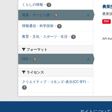
くらしの情報
-
1
農業
農業
商業・サービス業
-
x
1
PDF
情報通信・科学技術
-
1
教育・文化・スポーツ・生活
-
1
API
フォーマット
PDF
-
x
1
ライセンス
クリエイティブ・コモンズ-表示(CC-BY)
-
1
サイトについて