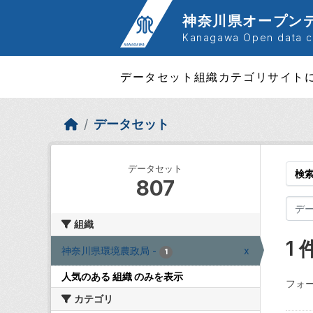
Skip to main content
神奈川県オープン
Kanagawa Open data ca
データセット
組織
カテゴリ
サイト
データセット
データセット
検
807
組織
1
神奈川県環境農政局
-
x
1
人気のある 組織 のみを表示
フォー
カテゴリ