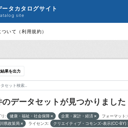
データカタログサイト
talog site
について（利用規約）
索結果を出力
 件のデータセットが見つかりました
リ:
健康・福祉・社会保障
企業・家計・経済
フォーマット:
川県政策局
ライセンス:
クリエイティブ・コモンズ-表示(CC-BY)