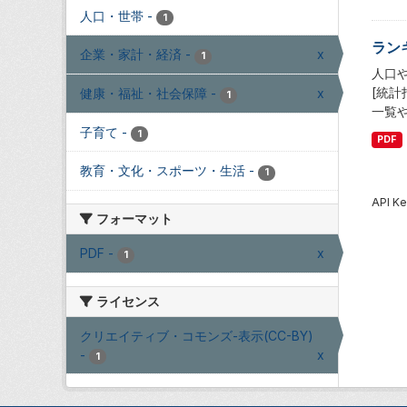
人口・世帯
-
1
ラン
企業・家計・経済
-
x
1
人口
[統
健康・福祉・社会保障
-
x
1
一覧
子育て
-
1
PDF
教育・文化・スポーツ・生活
-
1
API
フォーマット
PDF
-
x
1
ライセンス
クリエイティブ・コモンズ-表示(CC-BY)
-
x
1