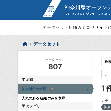
Skip to main content
神奈川県オープン
Kanagawa Open data ca
データセット
組織
カテゴリ
サイト
データセット
データセット
検
807
組織
1
神奈川県政策局
-
x
1
人気のある 組織 のみを表示
カテゴ
カテゴリ
神奈