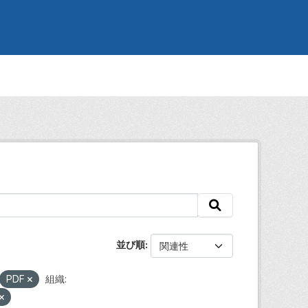
並び順
PDF
組織: