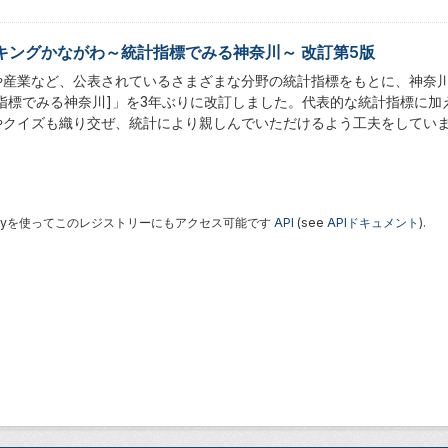
キングかながわ～統計指標でみる神奈川～ 改訂第5版
や産業など、公表されているさまざまな分野の統計指標をもとに、神奈
計指標でみる神奈川]」を3年ぶりに改訂しました。代表的な統計指標に
やクイズも織り交ぜ、統計により親しんでいただけるよう工夫をしてい
 Keyを使ってこのレジストリーにもアクセス可能です
API
(see
APIドキュメント
).