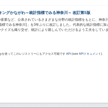
キングかながわ～統計指標でみる神奈川～ 改訂第5版
や産業など、公表されているさまざまな分野の統計指標をもとに、神奈
計指標でみる神奈川]」を3年ぶりに改訂しました。代表的な統計指標に
やクイズも織り交ぜ、統計により親しんでいただけるよう工夫をしてい
 Keyを使ってこのレジストリーにもアクセス可能です
API
(see
APIドキュメント
).