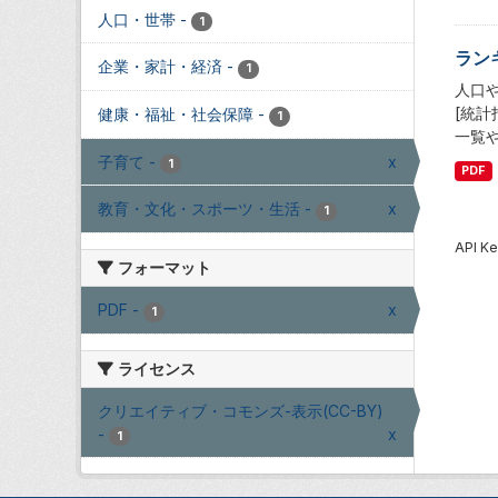
人口・世帯
-
1
ラン
企業・家計・経済
-
1
人口
[統
健康・福祉・社会保障
-
1
一覧
子育て
-
x
1
PDF
教育・文化・スポーツ・生活
-
x
1
API
フォーマット
PDF
-
x
1
ライセンス
クリエイティブ・コモンズ-表示(CC-BY)
-
x
1