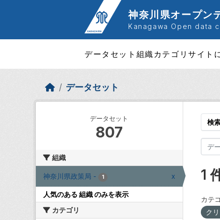
Skip to main content
神奈川県オープン
Kanagawa Open data ca
データセット
組織
カテゴリ
サイト
データセット
データセット
検
807
組織
1
神奈川県政策局
-
x
1
人気のある 組織 のみを表示
カテゴ
カテゴリ
クリ