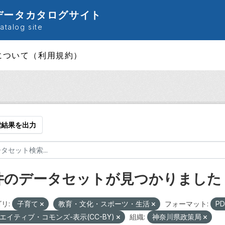
データカタログサイト
talog site
について（利用規約）
索結果を出力
 件のデータセットが見つかりました
リ:
子育て
教育・文化・スポーツ・生活
フォーマット:
P
エイティブ・コモンズ-表示(CC-BY)
組織:
神奈川県政策局