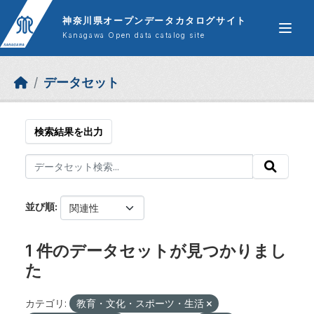
Skip to main content
神奈川県オープンデータカタログサイト
Kanagawa Open data catalog site
データセット
検索結果を出力
並び順
1 件のデータセットが見つかりまし
た
カテゴリ:
教育・文化・スポーツ・生活