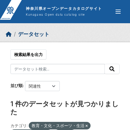
Skip to main content
神奈川県オープンデータカタログサイト
Kanagawa Open data catalog site
データセット
検索結果を出力
並び順
1 件のデータセットが見つかりまし
た
カテゴリ:
教育・文化・スポーツ・生活