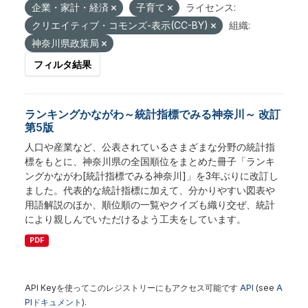
企業・家計・経済
子育て
ライセンス:
クリエイティブ・コモンズ-表示(CC-BY)
組織:
神奈川県政策局
フィルタ結果
ランキングかながわ～統計指標でみる神奈川～ 改訂
第5版
人口や産業など、公表されているさまざまな分野の統計指
標をもとに、神奈川県の全国順位をまとめた冊子「ランキ
ングかながわ[統計指標でみる神奈川]」を3年ぶりに改訂し
ました。代表的な統計指標に加えて、分かりやすい図表や
用語解説のほか、順位順の一覧やクイズも織り交ぜ、統計
により親しんでいただけるよう工夫をしています。
PDF
API Keyを使ってこのレジストリーにもアクセス可能です
API
(see
A
PIドキュメント
).