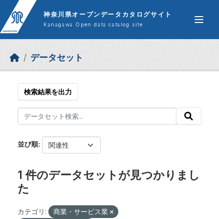
Skip to main content
神奈川県オープンデータカタログサイト
Kanagawa Open data catalog site
データセット
検索結果を出力
並び順
1 件のデータセットが見つかりまし
た
カテゴリ:
商業・サービス業