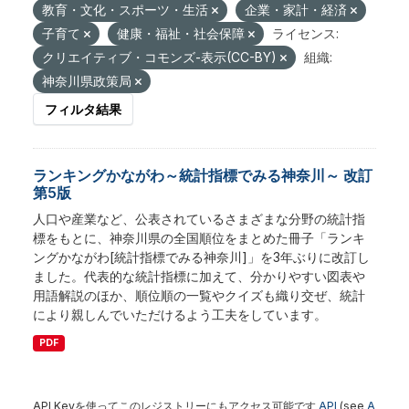
教育・文化・スポーツ・生活
企業・家計・経済
子育て
健康・福祉・社会保障
ライセンス:
クリエイティブ・コモンズ-表示(CC-BY)
組織:
神奈川県政策局
フィルタ結果
ランキングかながわ～統計指標でみる神奈川～ 改訂
第5版
人口や産業など、公表されているさまざまな分野の統計指
標をもとに、神奈川県の全国順位をまとめた冊子「ランキ
ングかながわ[統計指標でみる神奈川]」を3年ぶりに改訂し
ました。代表的な統計指標に加えて、分かりやすい図表や
用語解説のほか、順位順の一覧やクイズも織り交ぜ、統計
により親しんでいただけるよう工夫をしています。
PDF
API Keyを使ってこのレジストリーにもアクセス可能です
API
(see
A