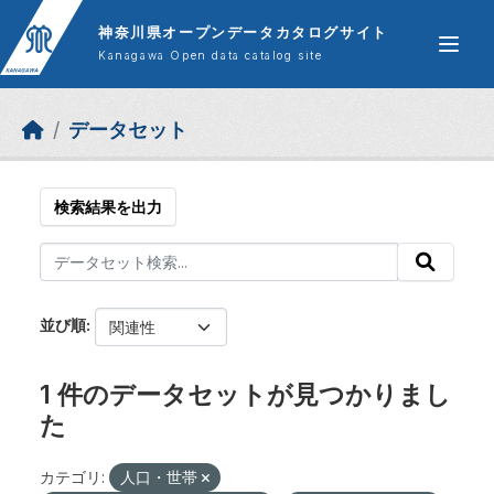
Skip to main content
神奈川県オープンデータカタログサイト
Kanagawa Open data catalog site
データセット
検索結果を出力
並び順
1 件のデータセットが見つかりまし
た
カテゴリ:
人口・世帯