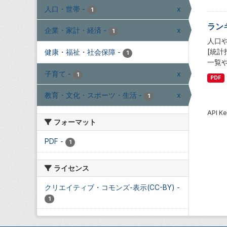
人口・世帯
-
x
1
ラン
企業・家計・経済
-
x
1
人口
[統
健康・福祉・社会保障
-
1
一覧
子育て
-
x
1
PDF
教育・文化・スポーツ・生活
-
x
1
API
フォーマット
PDF
-
1
ライセンス
クリエイティブ・コモンズ-表示(CC-BY)
-
1