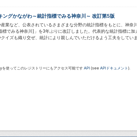
キングかながわ～統計指標でみる神奈川～ 改訂第5版
や産業など、公表されているさまざまな分野の統計指標をもとに、神奈
計指標でみる神奈川]」を3年ぶりに改訂しました。代表的な統計指標に
やクイズも織り交ぜ、統計により親しんでいただけるよう工夫をしてい
 Keyを使ってこのレジストリーにもアクセス可能です
API
(see
APIドキュメント
).