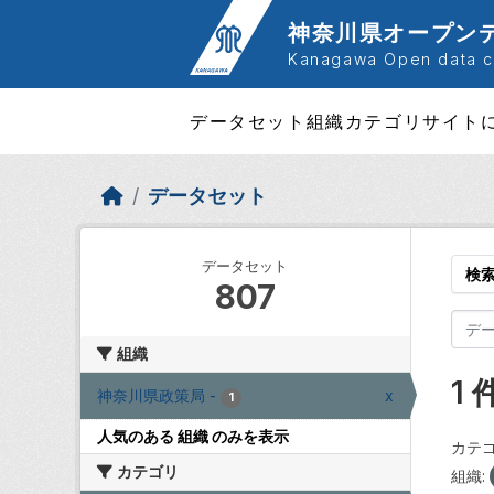
Skip to main content
神奈川県オープン
Kanagawa Open data ca
データセット
組織
カテゴリ
サイト
データセット
データセット
検
807
組織
1
神奈川県政策局
-
x
1
人気のある 組織 のみを表示
カテゴ
カテゴリ
組織: