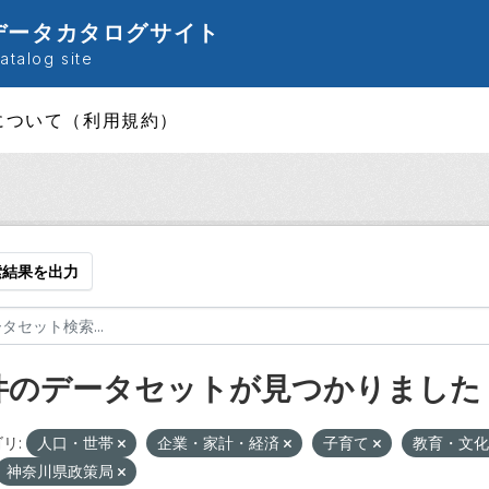
データカタログサイト
talog site
について（利用規約）
索結果を出力
 件のデータセットが見つかりました
リ:
人口・世帯
企業・家計・経済
子育て
教育・文
神奈川県政策局