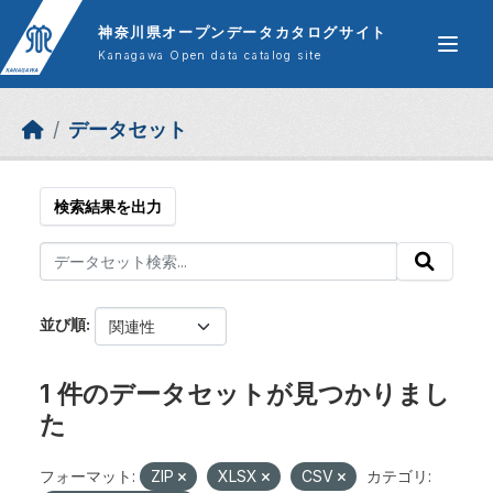
Skip to main content
神奈川県オープンデータカタログサイト
Kanagawa Open data catalog site
データセット
検索結果を出力
並び順
1 件のデータセットが見つかりまし
た
フォーマット:
ZIP
XLSX
CSV
カテゴリ: