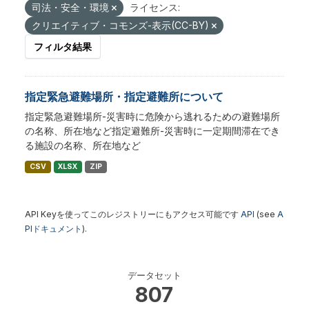
司法・安全・環境
ライセンス:
クリエイティブ・コモンズ-表示(CC-BY)
フィルタ結果
指定緊急避難場所・指定避難所について
指定緊急避難場所-災害時に危険から逃れるための避難場所
の名称、所在地など指定避難所-災害時に一定期間滞在でき
る施設の名称、所在地など
CSV
XLSX
ZIP
API Keyを使ってこのレジストリーにもアクセス可能です
API
(see
A
PIドキュメント
).
データセット
807