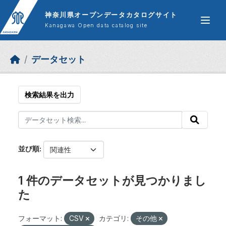
Skip to main content
神奈川県オープンデータカタログサイト
Kanagawa Open data catalog site
データセット
検索結果を出力
並び順
1 件のデータセットが見つかりまし
た
フォーマット:
CSV
カテゴリ:
その他