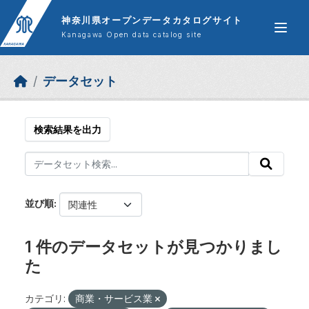
Skip to main content
神奈川県オープンデータカタログサイト
Kanagawa Open data catalog site
データセット
検索結果を出力
並び順
1 件のデータセットが見つかりまし
た
カテゴリ:
商業・サービス業