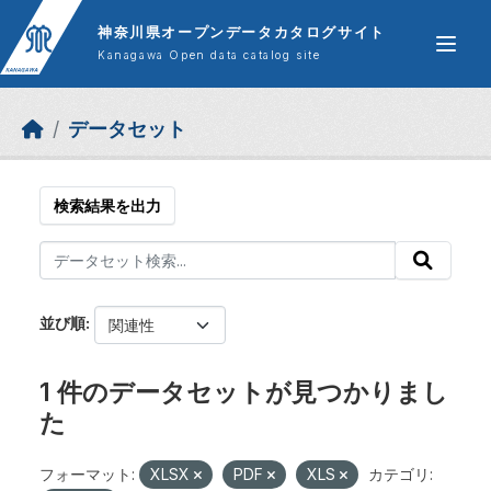
Skip to main content
神奈川県オープンデータカタログサイト
Kanagawa Open data catalog site
データセット
検索結果を出力
並び順
1 件のデータセットが見つかりまし
た
フォーマット:
XLSX
PDF
XLS
カテゴリ: