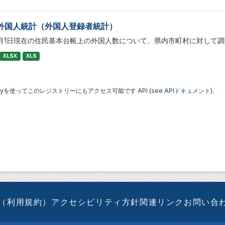
外国人統計（外国人登録者統計）
1月1日現在の住民基本台帳上の外国人数について、県内市町村に対して
XLSX
XLS
 Keyを使ってこのレジストリーにもアクセス可能です
API
(see
APIドキュメント
).
（利用規約）
アクセシビリティ方針
関連リンク
お問い合