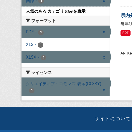
国際
-
x
1
人気のある カテゴリ のみを表示
県内
フォーマット
毎年
PDF
-
x
1
PDF
XLS
-
1
API
XLSX
-
x
1
ライセンス
クリエイティブ・コモンズ-表示(CC-BY)
-
x
1
サイトについて