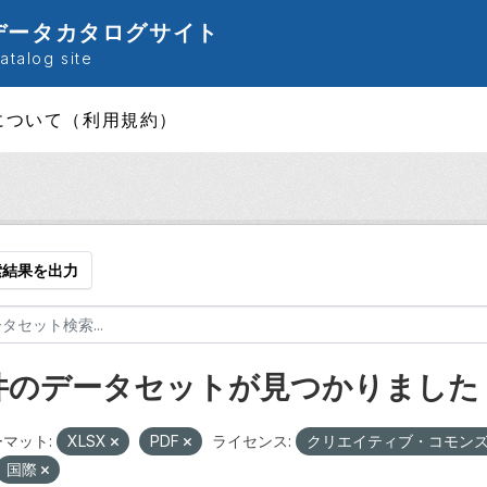
データカタログサイト
talog site
について（利用規約）
索結果を出力
 件のデータセットが見つかりました
マット:
XLSX
PDF
ライセンス:
クリエイティブ・コモンズ-表
国際