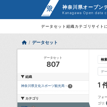
Skip to main content
神奈川県オープン
Kanagawa Open data ca
データセット
組織
カテゴリ
サイト
データセット
データセット
検
807
組織
1
神奈川県文化スポーツ観光局
-
1
フォー
カテゴリ
ゴリ: