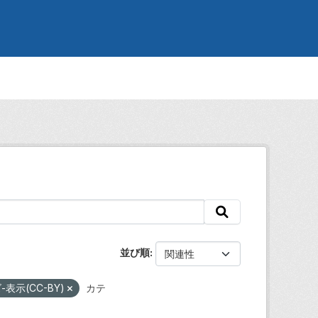
並び順
示(CC-BY)
カテ