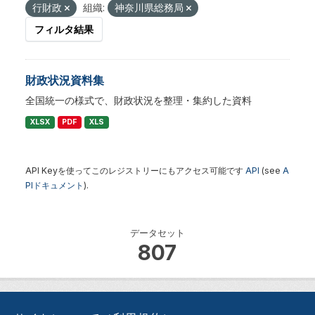
行財政
組織:
神奈川県総務局
フィルタ結果
財政状況資料集
全国統一の様式で、財政状況を整理・集約した資料
XLSX
PDF
XLS
API Keyを使ってこのレジストリーにもアクセス可能です
API
(see
A
PIドキュメント
).
データセット
807