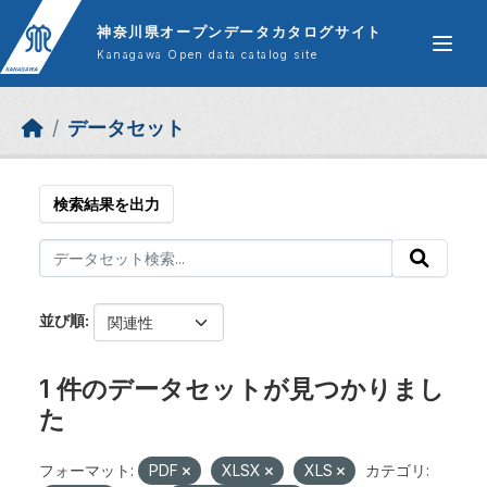
Skip to main content
神奈川県オープンデータカタログサイト
Kanagawa Open data catalog site
データセット
検索結果を出力
並び順
1 件のデータセットが見つかりまし
た
フォーマット:
PDF
XLSX
XLS
カテゴリ: