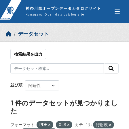
Skip to main content
神奈川県オープンデータカタログサイト
Kanagawa Open data catalog site
データセット
検索結果を出力
並び順
1 件のデータセットが見つかりまし
た
フォーマット:
PDF
XLS
カテゴリ:
行財政