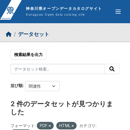
Skip to main content
神奈川県オープンデータカタログサイト
Kanagawa Open data catalog site
データセット
検索結果を出力
並び順
2 件のデータセットが見つかりま
した
フォーマット:
PDF
HTML
カテゴリ: