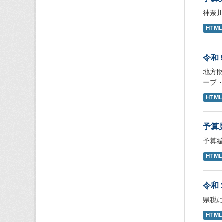
神奈
HTML
令和
地方
ープ
HTML
予算
予算
HTML
令和
県税
HTML