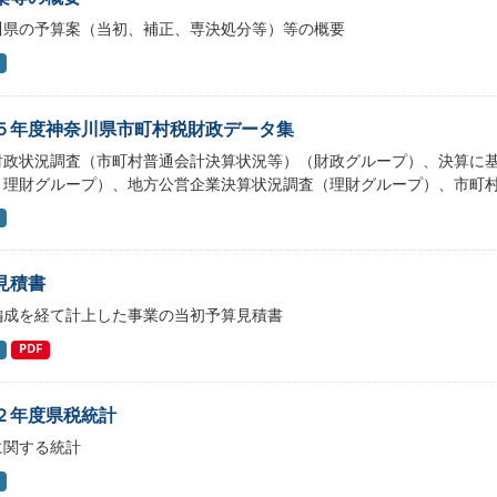
川県の予算案（当初、補正、専決処分等）等の概要
５年度神奈川県市町村税財政データ集
財政状況調査（市町村普通会計決算状況等）（財政グループ）、決算に
・理財グループ）、地方公営企業決算状況調査（理財グループ）、市町
見積書
編成を経て計上した事業の当初予算見積書
PDF
２年度県税統計
に関する統計