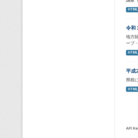
HTML
令和
地方
ープ
HTML
平成
県税
HTML
API