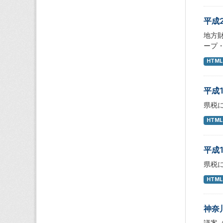
平成
地方
ープ
HTML
平成
県税
HTML
平成
県税
HTML
神奈
議案