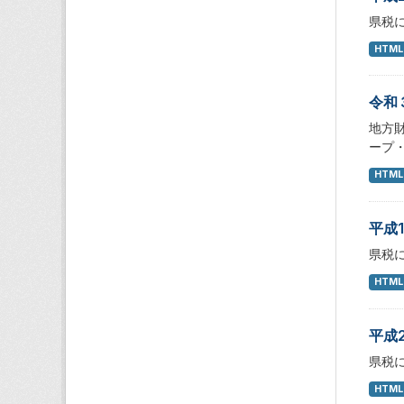
県税
HTML
令和
地方
ープ
HTML
平成
県税
HTML
平成
県税
HTML