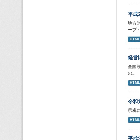
平成
地方
ープ
HTML
経営
全国
の。
HTML
令和
県税
HTML
平成