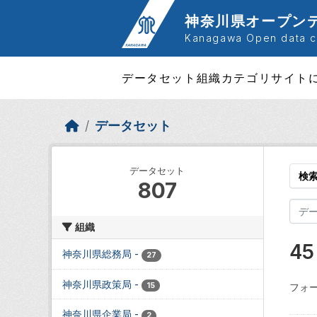
Skip to main content
神奈川県オープン
Kanagawa Open data ca
データセット
組織
カテゴリ
サイト
データセット
データセット
検
807
組織
4
神奈川県総務局
-
27
神奈川県政策局
-
15
フォー
神奈川県企業局
-
2