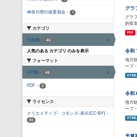
グラ
神奈川県行政委員会
-
1
グラ
的収
カテゴリ
PDF
行財政
-
x
45
令和
人気のある カテゴリ のみを表示
地方
フォーマット
ープ
HTML
-
x
45
HTML
PDF
-
2
令和
ライセンス
地方
ープ
クリエイティブ・コモンズ-表示(CC-BY)
-
HTML
45
予算