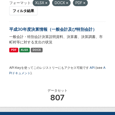
フォーマット:
XLSX
DOCX
PDF
フィルタ結果
平成30年度決算情報（一般会計及び特別会計）
一般会計・特別会計決算説明資料、決算書、決算調書、市
町村等に対する支出の状況
PDF
XLSX
DOCX
API Keyを使ってこのレジストリーにもアクセス可能です
API
(see
A
PIドキュメント
).
データセット
807