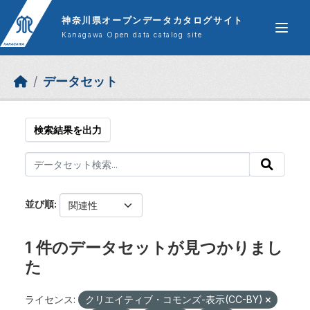
Skip to main content
神奈川県オープンデータカタログサイト
Kanagawa Open data catalog site
データセット
検索結果を出力
並び順
1 件のデータセットが見つかりまし
た
ライセンス:
クリエイティブ・コモンズ-表示(CC-BY)