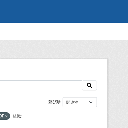
並び順
DF
組織: