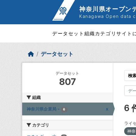
Skip to main content
神奈川県オープン
Kanagawa Open data ca
データセット
組織
カテゴリ
サイト
データセット
データセット
検
807
組織
6
神奈川県企業局
-
x
6
ライセ
カテゴリ
神奈