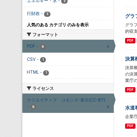
エネルギー・水
-
3
行財政
-
3
グラ
グラ
人気のある カテゴリ のみを表示
的収
フォーマット
PDF
PDF
-
x
6
決算
CSV
-
1
決算
HTML
-
1
の決
業庁
ライセンス
PDF
クリエイティブ・コモンズ-表示(CC-BY)
-
x
水道
6
企業
PDF