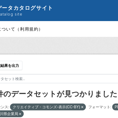
データカタログサイト
talog site
について（利用規約）
索結果を出力
 件のデータセットが見つかりました
ンス:
クリエイティブ・コモンズ-表示(CC-BY)
フォーマット:
P
川県企業局