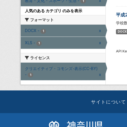
教育・文化・スポーツ・生活
-
x
1
人気のある カテゴリ のみを表示
平成
フォーマット
学校
DOCX
-
x
1
DOCX
XLS
-
x
1
API
ライセンス
クリエイティブ・コモンズ-表示(CC-BY)
-
x
1
サイトについて