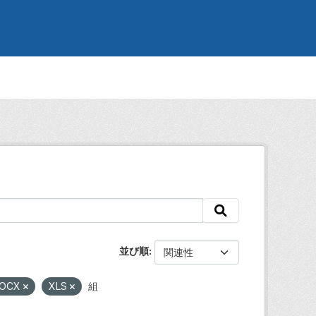
並び順
OCX
XLS
組