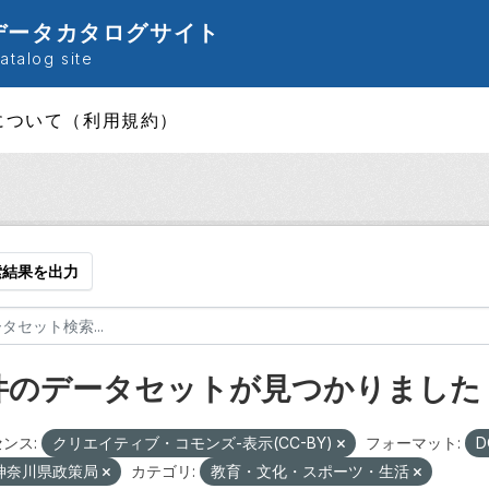
データカタログサイト
talog site
について（利用規約）
索結果を出力
 件のデータセットが見つかりました
ンス:
クリエイティブ・コモンズ-表示(CC-BY)
フォーマット:
D
神奈川県政策局
カテゴリ:
教育・文化・スポーツ・生活