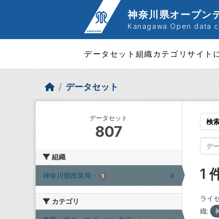
Skip to main content
神奈川県オープン
Kanagawa Open data ca
データセット
組織
カテゴリ
サイト
データセット
データセット
検
807
組織
1
神奈川県政策局
-
x
1
ライセ
カテゴリ
織: