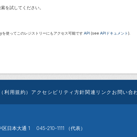
検索を試してください。
 Keyを使ってこのレジストリーにもアクセス可能です
API
(see
APIドキュメント
).
（利用規約）
アクセシビリティ方針
関連リンク
お問い合
区日本大通 1 045-210-1111 （代表）