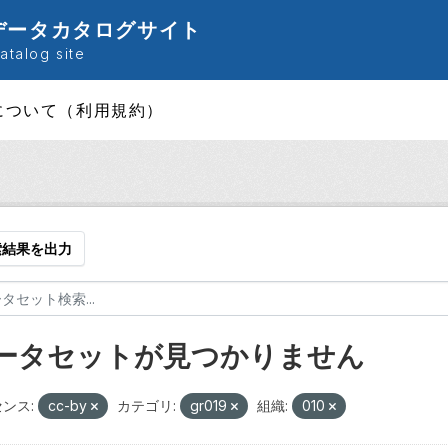
データカタログサイト
talog site
について（利用規約）
索結果を出力
ータセットが見つかりません
ンス:
cc-by
カテゴリ:
gr019
組織:
010