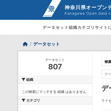
Skip to main content
神奈川県オープン
Kanagawa Open data ca
データセット
組織
カテゴリ
サイト
データセット
データセット
検
807
組織
デ
この検索にマッチする 組織 はありません
カテゴリ
ライセ