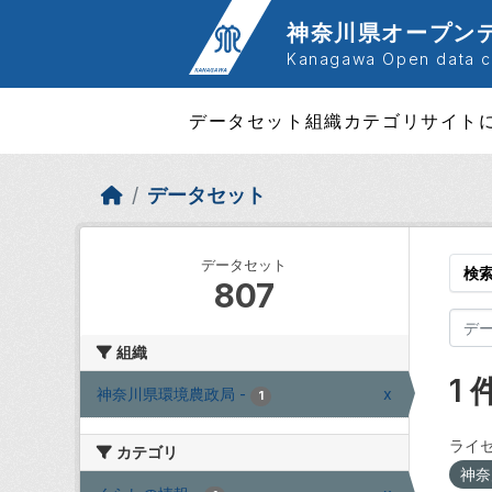
Skip to main content
神奈川県オープン
Kanagawa Open data ca
データセット
組織
カテゴリ
サイト
データセット
データセット
検
807
組織
1
神奈川県環境農政局
-
x
1
ライセ
カテゴリ
神奈