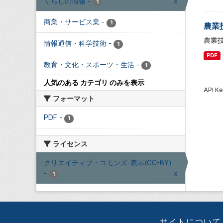
くらしの情報
-
x
1
商業・サービス業
-
1
農業
農業
情報通信・科学技術
-
1
PDF
教育・文化・スポーツ・生活
-
1
人気のある カテゴリ のみを表示
API
フォーマット
PDF
-
1
ライセンス
クリエイティブ・コモンズ-表示(CC-BY)
-
x
1
サイトについて