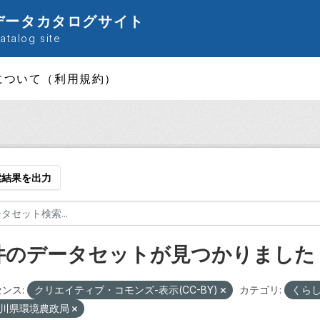
データカタログサイト
talog site
について（利用規約）
索結果を出力
 件のデータセットが見つかりました
ンス:
クリエイティブ・コモンズ-表示(CC-BY)
カテゴリ:
くら
川県環境農政局