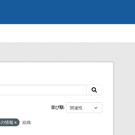
並び順
しの情報
組織: