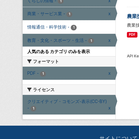
くらしの情報
-
x
1
商業・サービス業
-
x
1
農業
農業
情報通信・科学技術
-
1
PDF
教育・文化・スポーツ・生活
-
x
1
人気のある カテゴリ のみを表示
API
フォーマット
PDF
-
x
1
ライセンス
クリエイティブ・コモンズ-表示(CC-BY)
-
x
1
サイトについて