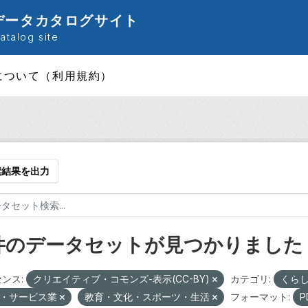
データカタログサイト
talog site
について（利用規約）
索結果を出力
 件のデータセットが見つかりました
ンス:
クリエイティブ・コモンズ-表示(CC-BY)
カテゴリ:
くら
・サービス業
教育・文化・スポーツ・生活
フォーマット:
P