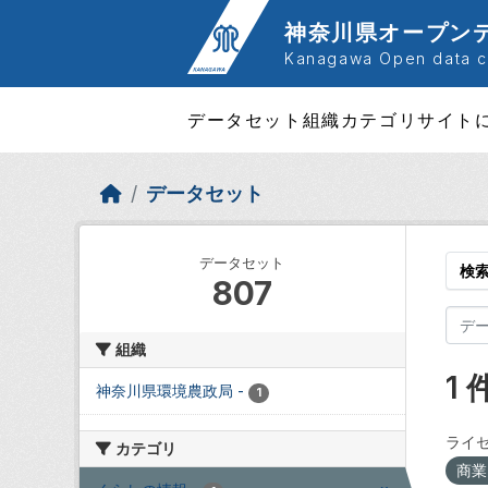
Skip to main content
神奈川県オープン
Kanagawa Open data ca
データセット
組織
カテゴリ
サイト
データセット
データセット
検
807
組織
1
神奈川県環境農政局
-
1
ライセ
カテゴリ
商業