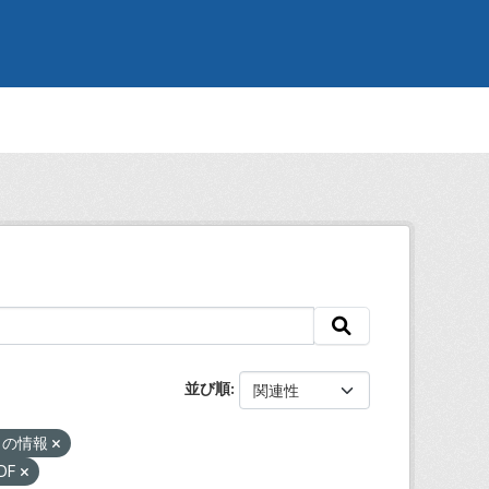
並び順
しの情報
DF