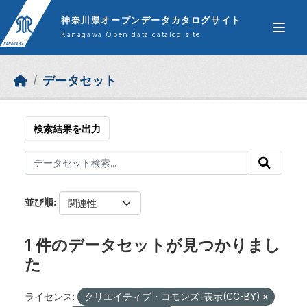
Skip to main content
神奈川県オープンデータカタログサイト
Kanagawa Open data catalog site
データセット
検索結果を出力
並び順
1 件のデータセットが見つかりまし
た
ライセンス:
クリエイティブ・コモンズ-表示(CC-BY)