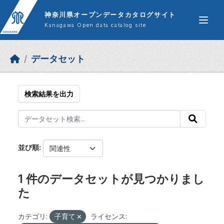
Skip to main content
神奈川県オープンデータカタログサイト
Kanagawa Open data catalog site
データセット
検索結果を出力
並び順
1 件のデータセットが見つかりまし
た
カテゴリ:
子育て
ライセンス: