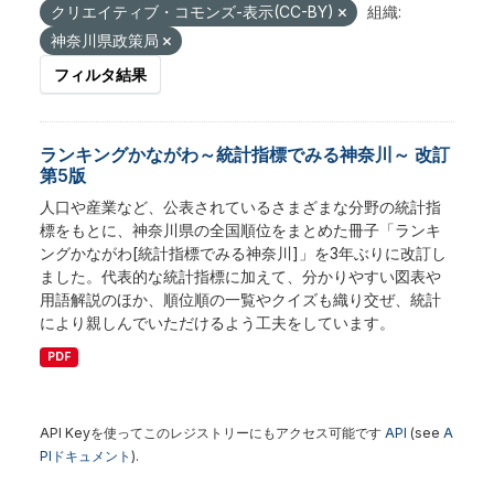
クリエイティブ・コモンズ-表示(CC-BY)
組織:
神奈川県政策局
フィルタ結果
ランキングかながわ～統計指標でみる神奈川～ 改訂
第5版
人口や産業など、公表されているさまざまな分野の統計指
標をもとに、神奈川県の全国順位をまとめた冊子「ランキ
ングかながわ[統計指標でみる神奈川]」を3年ぶりに改訂し
ました。代表的な統計指標に加えて、分かりやすい図表や
用語解説のほか、順位順の一覧やクイズも織り交ぜ、統計
により親しんでいただけるよう工夫をしています。
PDF
API Keyを使ってこのレジストリーにもアクセス可能です
API
(see
A
PIドキュメント
).