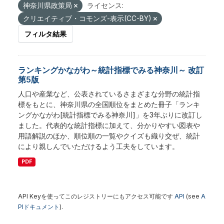
神奈川県政策局
ライセンス:
クリエイティブ・コモンズ-表示(CC-BY)
フィルタ結果
ランキングかながわ～統計指標でみる神奈川～ 改訂
第5版
人口や産業など、公表されているさまざまな分野の統計指
標をもとに、神奈川県の全国順位をまとめた冊子「ランキ
ングかながわ[統計指標でみる神奈川]」を3年ぶりに改訂し
ました。代表的な統計指標に加えて、分かりやすい図表や
用語解説のほか、順位順の一覧やクイズも織り交ぜ、統計
により親しんでいただけるよう工夫をしています。
PDF
API Keyを使ってこのレジストリーにもアクセス可能です
API
(see
A
PIドキュメント
).