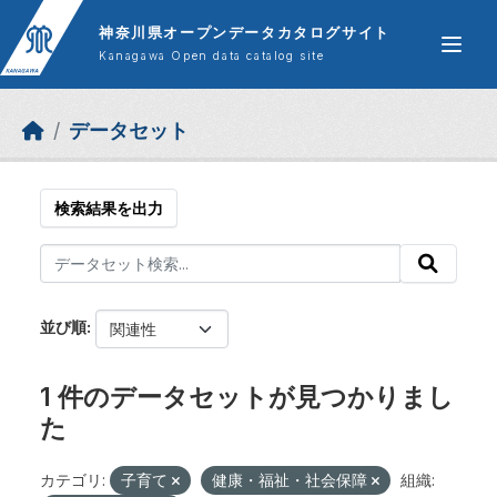
Skip to main content
神奈川県オープンデータカタログサイト
Kanagawa Open data catalog site
データセット
検索結果を出力
並び順
1 件のデータセットが見つかりまし
た
カテゴリ:
子育て
健康・福祉・社会保障
組織: