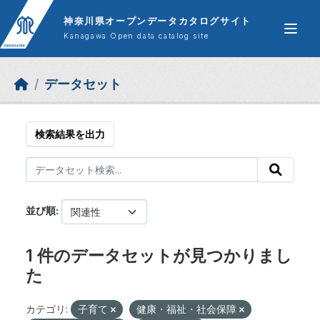
Skip to main content
神奈川県オープンデータカタログサイト
Kanagawa Open data catalog site
データセット
検索結果を出力
並び順
1 件のデータセットが見つかりまし
た
カテゴリ:
子育て
健康・福祉・社会保障