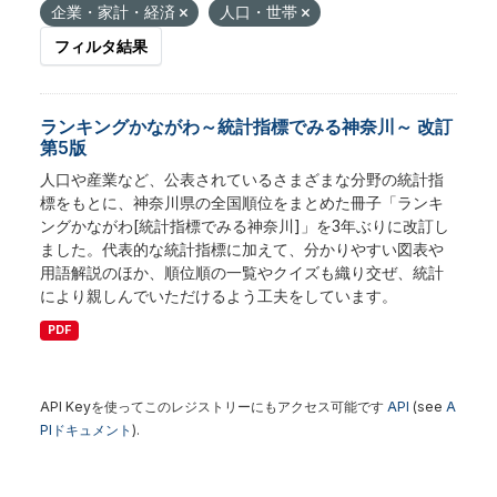
企業・家計・経済
人口・世帯
フィルタ結果
ランキングかながわ～統計指標でみる神奈川～ 改訂
第5版
人口や産業など、公表されているさまざまな分野の統計指
標をもとに、神奈川県の全国順位をまとめた冊子「ランキ
ングかながわ[統計指標でみる神奈川]」を3年ぶりに改訂し
ました。代表的な統計指標に加えて、分かりやすい図表や
用語解説のほか、順位順の一覧やクイズも織り交ぜ、統計
により親しんでいただけるよう工夫をしています。
PDF
API Keyを使ってこのレジストリーにもアクセス可能です
API
(see
A
PIドキュメント
).