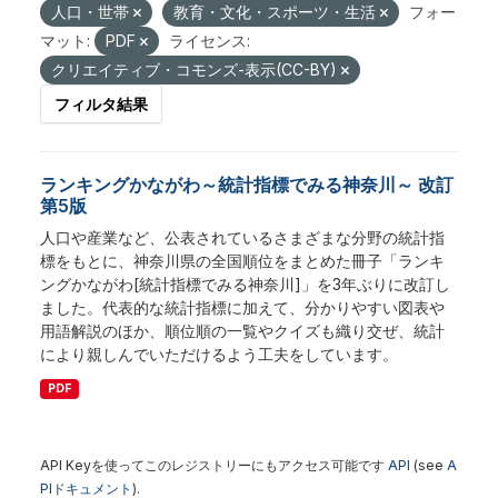
人口・世帯
教育・文化・スポーツ・生活
フォー
マット:
PDF
ライセンス:
クリエイティブ・コモンズ-表示(CC-BY)
フィルタ結果
ランキングかながわ～統計指標でみる神奈川～ 改訂
第5版
人口や産業など、公表されているさまざまな分野の統計指
標をもとに、神奈川県の全国順位をまとめた冊子「ランキ
ングかながわ[統計指標でみる神奈川]」を3年ぶりに改訂し
ました。代表的な統計指標に加えて、分かりやすい図表や
用語解説のほか、順位順の一覧やクイズも織り交ぜ、統計
により親しんでいただけるよう工夫をしています。
PDF
API Keyを使ってこのレジストリーにもアクセス可能です
API
(see
A
PIドキュメント
).