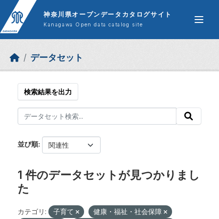
Skip to main content
神奈川県オープンデータカタログサイト
Kanagawa Open data catalog site
データセット
検索結果を出力
並び順
1 件のデータセットが見つかりまし
た
カテゴリ:
子育て
健康・福祉・社会保障